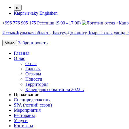
ru
Кыргызча
ky
English
en
+996 776 905 175 Ресепшн (9.00 - 17.00)
Иссык-Кульская область,
Бактуу-Долоноту,
Кыргызская улица, 
Забронировать
Меню
Главная
О нас
О нас
Галерея
Отзывы
Новости
Территория
Календарь событий на 2023 г.
Проживание
Спецпредложения
SPA (летний сезон)
Мероприятия
Рестораны
Услуги
Контакты